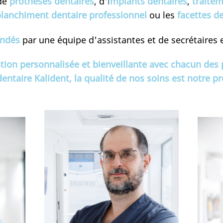
 de
prothèses dentaires
, d'
i
mplants dentaires
,
traite
lanchiment dentaire professionnel
ou les
facettes de
ondés
par une équipe d'assistantes et de secrétaires e
ation personnalisée et bienveillante avec chacun des 
dentaire Kalident, la qualité de nos soins est notre 